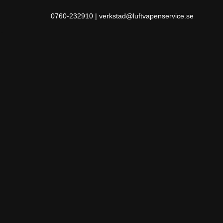
0760-232910 | verkstad@luftvapenservice.se
Hoppa
till
innehåll