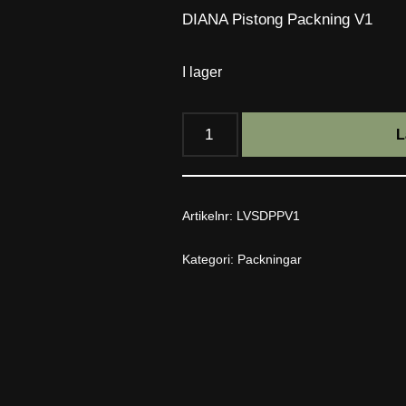
DIANA Pistong Packning V1
I lager
L
Artikelnr:
LVSDPPV1
Kategori:
Packningar