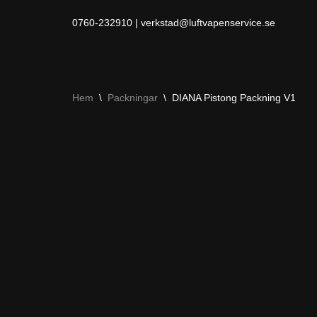
0760-232910 | verkstad@luftvapenservice.se
Hoppa
till
innehåll
Hem
\
Packningar
\
DIANA Pistong Packning V1