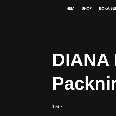
HEM
SHOP
BOKA SE
DIANA 
Packni
199
kr