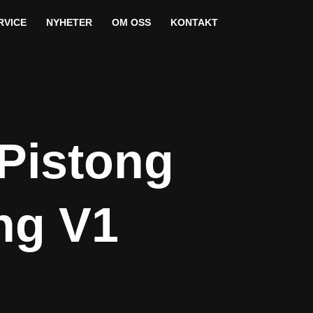
RVICE
NYHETER
OM OSS
KONTAKT
Pistong
ng V1