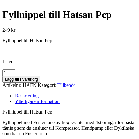
Fyllnippel till Hatsan Pcp
249
kr
Fyllnippel till Hatsan Pcp
I lager
Fyllnippel
till
Lägg till i varukorg
Hatsan
Artikelnr:
HAFN
Kategori:
Tillbehör
Pcp
mängd
Beskrivning
Ytterligare information
Fyllnippel till Hatsan Pcp
Fyllnippel med Fosterhane av hög kvalitet med 4st oringar för bästa
tätning som du ansluter till Kompressor, Handpump eller Dykflaska
som har en Fosterhona.