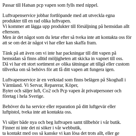
Passar till Hatsan pcp vapen som fylls med nippel.
Luftvapenservice jobbar fortlöpande med att utveckla egna
produkter till en rad olika luftvapen.
Vi kommer att lägga upp produkter till försäljning på hemsidan allt
eftersom.
Men är det något som du letar efter så tveka inte att kontakta oss för
att se om det är något vi har eller kan skaffa fram.
Tänk på att även om vi inte har packningar till ditt vapen på
hemsidan så finns alltid möljigheten att skicka in vapnet till oss.
Då vi har ett stort sortiment av olika tätningar att tillgå eller custom
tillverka om så behövs för att få ditt vapen att fungera igen.
Luftvapenservice är en verkstad som finns belägen på Skoghall i
Värmland. Vi Servar, Reparerar, Köper,
Byter och säljer luft, Co2 och Pcp vapen åt privatpersoner och
företag i hela Sverige.
Behöver du ha service eller reparation på ditt luftgevär eller
luftpistol, tveka inte att kontakta oss.
Vi säljer både nya och beg luftvapen samt tillbehör i vår butik.
Finner ni inte det ni söker i vår webbutik,
ta kontakt med oss så kanske vi kan lösa det trots allt, eller ge