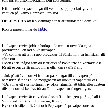
som har en pistongpackning som kolvtätning.
Kitet innehåller packningar till ventilhus, pip-packning samt till
ventilen på Gamo Compact luftpistol.
OBSERVERA
att Kolvtätningen
inte
är inkluderad i detta kit.
Kolvtätningen hittar du
HÄR
Luftvapenservice jobbar fortlöpande med att utveckla egna
produkter till en rad olika luftvapen.
>Vi kommer att lägga upp produkter till försäljning på hemsidan allt
eftersom.
>Men är det något som du letar efter så tveka inte att kontakta oss
för att se om det är något vi har eller kan skaffa fram.
Tänk på att även om vi inte har packningar till ditt vapen på
hemsidan så finns alltid möljigheten att skicka in vapnet till oss.
>Då vi har ett stort sortiment av olika tätningar att tillgå eller custom
tillverka om så behövs för att få ditt vapen att fungera igen.
Luftvapenservice är en verkstad som finns belägen på Skoghall i
Värmland. Vi Servar, Reparerar, Köper,
Byter och säljer luft, Co2 och Pcp vapen åt privatpersoner och