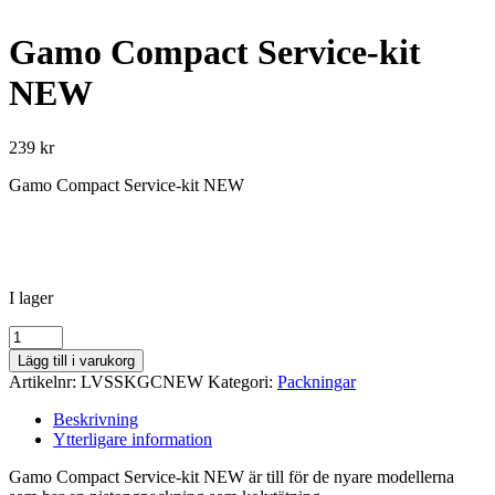
Gamo Compact Service-kit
NEW
239
kr
Gamo Compact Service-kit NEW
I lager
Gamo
Compact
Lägg till i varukorg
Service-
Artikelnr:
LVSSKGCNEW
Kategori:
Packningar
kit
NEW
Beskrivning
mängd
Ytterligare information
Gamo Compact Service-kit NEW är till för de nyare modellerna