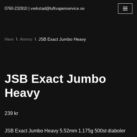
0760-232910 | verkstad@luftvapenservice.se
Hoppa
till
innehåll
Hem
\
Ammo
\
JSB Exact Jumbo Heavy
JSB Exact Jumbo
Heavy
239
kr
JSB Exact Jumbo Heavy 5.52mm 1.175g 500st diaboler